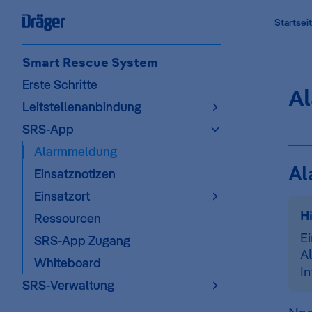
Main Na
Startsei
Skip to content
Sidebar Navigation
Smart Rescue System
Erste Schritte
A
Leitstellenanbindung
SRS-App
Alarmmeldung
Al
Einsatznotizen
Einsatzort
H
Ressourcen
Ei
SRS-App Zugang
A
Whiteboard
In
SRS-Verwaltung