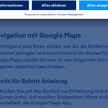
Bereich.
vigation mit Google Maps
hfolgend wird Ihnen erklärt, wie Sie die Entfern
satzort abfragen und anschließend die Routenfüh
gle Maps starten können. In den folgenden Schri
gehen detailliert beschrieben.
ritt-für-Schritt Anleitung
Klicken Sie auf das Symbol zur Entfernung und A
(unten links). Auf mobilen Endgeräten öffnet sic
installiert, die Google Maps App.