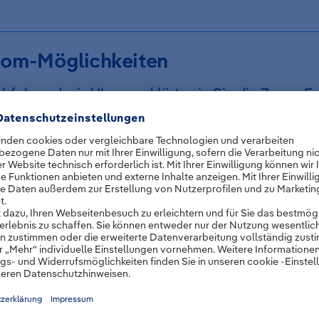
om-Möglichkeiten
hfolgend wird Ihnen erklärt, wie Sie die Zoom-F
zen, um direkt auf die Route oder den Einsatzort z
ser Abschnitt zeigt Ihnen die Schritte, um den 
dausschnitt schnell anzuzeigen.
ritt-für-Schritt Anleitung
Suchen Sie das Symbol auf der rechten Seite der
Benutzeroberfläche.
Klicken Sie auf das Symbol, um zwischen
Route
Einsatzort
zu wählen.
Das System zoomt automatisch auf den zuvor a