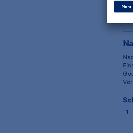
Na
Nac
Ein
Goo
Vor
Sch