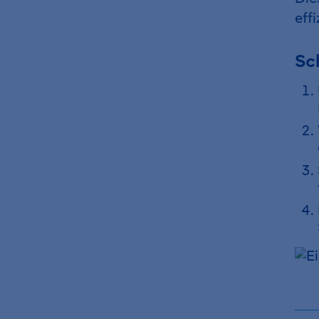
eff
Sch