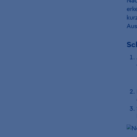
Nac
erk
kur
Aus
Sch