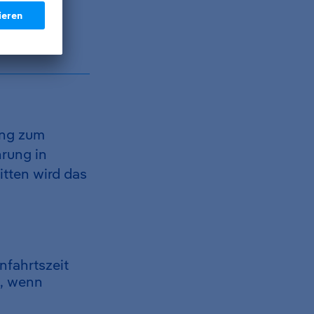
ung zum
rung in
tten wird das
nfahrtszeit
h, wenn