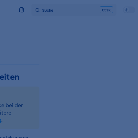
Suche
K
eiten
e bei der
itere
e
.