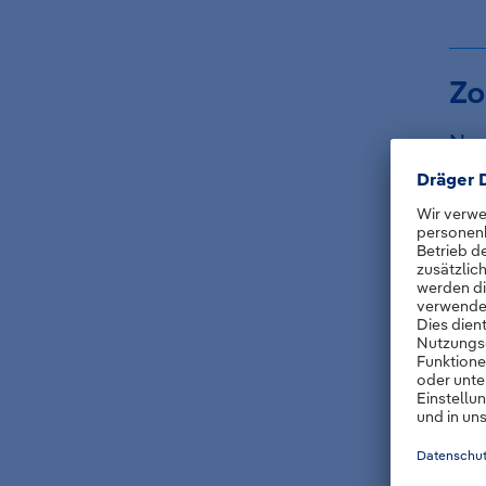
Zo
Nac
nut
Die
Bil
Sch