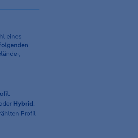
hl eines
 folgenden
elände-,
fil.
oder
Hybrid
.
ählten Profil