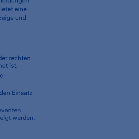
mmeldungen
ietet eine
nzeige und
der rechten
t ist.
ie
nden Einsatz
levanten
eigt werden.