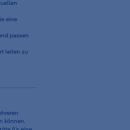
tuellen
ie eine
und passen
t leiten zu
ehreren
n können.
itte für eine