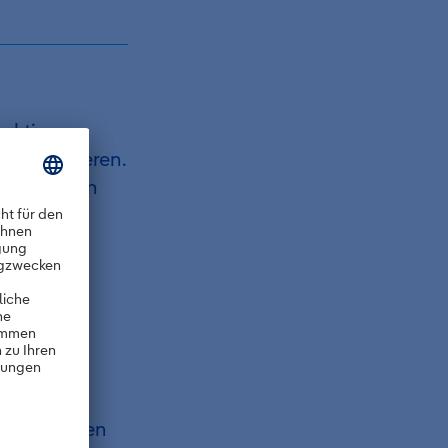
unktion
u fokussieren.
gewünschten
oder
usgewählten