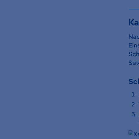
Ka
Nac
Ein
Sch
Sat
Sch