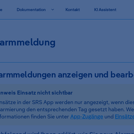
vigation
te
Dokumentation
Kontakt
KI Assistent
larmmeldung
armmeldungen anzeigen und bearb
inweis Einsatz nicht sichtbar
nsätze in der SRS App werden nur angezeigt, wenn dies
larmierung den entsprechenden Tag gesetzt haben. We
formationen finden Sie unter
App-Zugänge
und
Einsätz