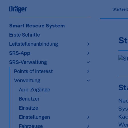
Main Na
Startsei
Skip to content
Sidebar Navigation
Smart Rescue System
Erste Schritte
St
Leitstellenanbindung
SRS-App
SRS-Verwaltung
Points of Interest
Verwaltung
St
App-Zugänge
Benutzer
Nac
Einsätze
Sys
Ka
Einstellungen
Wen
Fahrzeuge