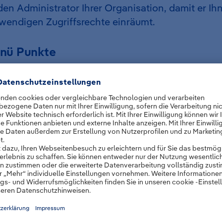
den Administrator Ihrer Organisation, damit er Ih
wendigen Zugriffsrechte einräumt.
nü Punkte
Wählen Sie den Bereich
Verwaltung
, um allgem
Einstellungen und Benutzer zu verwalten.
Klicken Sie auf
Wissensdatenbank
, um Anleitu
Informationen einzusehen.
Öffnen Sie
Points of Interest
, um spezifische O
wichtige Einsatzdaten abzurufen.
in Profil einsehen
hfolgend wird Ihnen erklärt, wie Sie Ihr persönlic