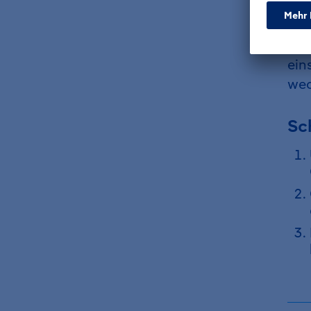
ans
Dro
Sie
ein
wec
Sch