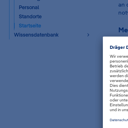
an 
Personal
not
Standorte
Startseite
Me
Wissensdatenbank
Me
Nac