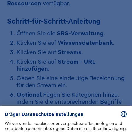
Ressourcen
verfügbar.
Schritt-für-Schritt-Anleitung
Öffnen Sie die
SRS-Verwaltung
.
Klicken Sie auf
Wissensdatenbank
.
Klicken Sie auf
Streams
.
Klicken Sie auf
Stream - URL
hinzufügen
.
Geben Sie eine eindeutige Bezeichnung
für den Stream ein.
Optional
Fügen Sie Kategorien hinzu,
indem Sie die entsprechenden Begriffe
eintragen und auf das
Plus-Symbol
klicken.
Tragen Sie die URL des Streams in das