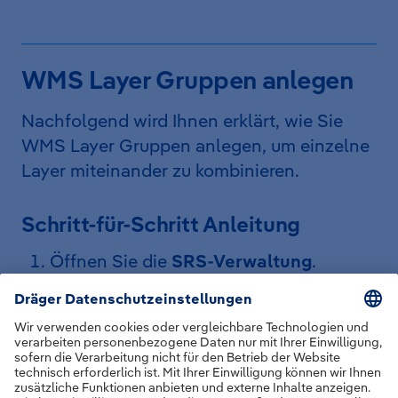
WMS Layer Gruppen anlegen
Nachfolgend wird Ihnen erklärt, wie Sie
WMS Layer Gruppen anlegen, um einzelne
Layer miteinander zu kombinieren.
Schritt-für-Schritt Anleitung
Öffnen Sie die
SRS-Verwaltung
.
Klicken Sie auf
Verwaltung
.
Klicken Sie auf
Einstellungen
.
Klicken Sie auf
WMS Layer
.
Scrollen Sie zu
WMS Layer Gruppen
.