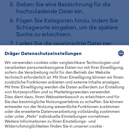
Geben Sie eine Bezeichnung für die
hochzuladende Datei ein.
Fügen Sie Kategorien hinzu, indem Sie
Schlagworte eingeben, um die spätere
Suche zu erleichtern.
Laden Sie die gewünschte Datei per
Drag & Drop in das vorgesehene Feld
oder klicken Sie auf
Dateien
Durchsuchen
, um sie auszuwählen:
Erlaubte Formate:
PDF-Dokumente (.pdf)
Bilddateien (.png, .jpg, .jpeg)
Klicken Sie auf
Hinzufügen
, um die
Datei zu speichern.