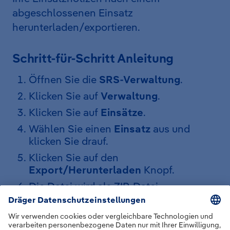
abgeschlossenen Einsatz
herunterladen/exportieren.
Schritt-für-Schritt Anleitung
Öffnen Sie die
SRS-Verwaltung
.
Klicken Sie auf
Verwaltung
.
Klicken Sie auf
Einsätze
.
Wählen Sie einen
Einsatz
aus und
klicken Sie drauf.
Klicken Sie auf den
Export/Herunterladen
Knopf.
Die Datei wird als ZIP-Datei
heruntergeladen. Es sind folgende
Inhalt verfügbar:
Bericht.pdf
: Dort ist die