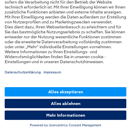
Alarmdepesche sowie auch der
Verlauf von den Einsatznotizen
vorhanden.
Alle Anhänge
aus den
Einsatznotizen werden einzelnt als
Datei in der ZIP enthalten sein.
Vorherige Seite
Nächste Seite
Pager
Alarmmeldung
Einsatzort