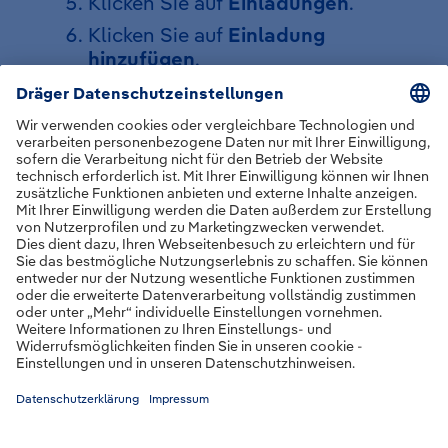
Klicken Sie auf
Einladungen
.
Klicken Sie auf
Einladung
hinzufügen
.
Geben Sie den Einladungscode in das
dafür vorgesehene Feld ein und klicken
Sie auf
Anmelden
.
Optional
: Können Sie auch das QR-
Code-Symbol klicken, um die
Anmeldung via QR-Code Scanner in
der App durchzuführen.
Nach erfolgreicher Anmeldung
gelangen Sie auf die Startseite der App.