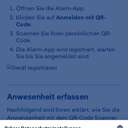
Öffnen Sie die Alarm-App.
Klicken Sie auf
Anmelden mit QR-
Code
.
Scannen Sie Ihren persönlichen QR-
Code.
Die Alarm-App wird registriert, warten
Sie bis Sie angemeldet sind.
Anwesenheit erfassen
Nachfolgend wird Ihnen erklärt, wie Sie die
Anwensenheit mit dem QR-Code Scanner
erfassen können.