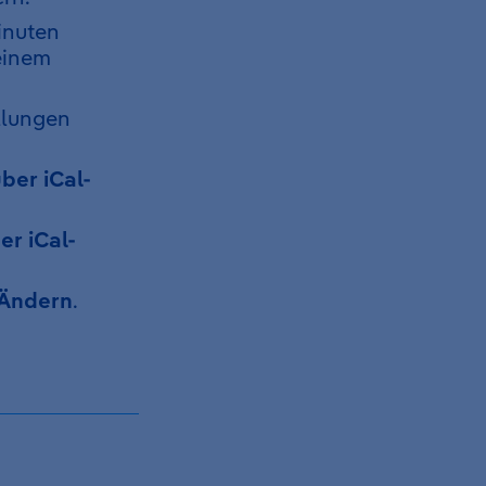
inuten
 einem
llungen
ber iCal-
r iCal-
Ändern
.