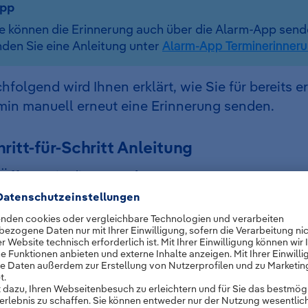
ipp
e können die Erinnerung auch über die Alarm-App sende
nden Sie eine Anleitung unter
Alarm-App Terminerinner
hfolgend wird Ihnen erklärt, wie Sie für bereits er
min manuell erneut eine Erinnerung senden.
ritt-für-Schritt Anleitung
Öffnen Sie die
Verwaltung
.
Klicken Sie auf
Termine
.
Scrollen Sie zu
anstehenden Terminen
.
Suchen Sie Ihren Termin aus.
Klicken Sie auf die
Glocke
in der Zeile vom Eintr
Klicken Sie auf
Ja, senden
.
Die Erinnerung wurde an die Mitglieder gesendet