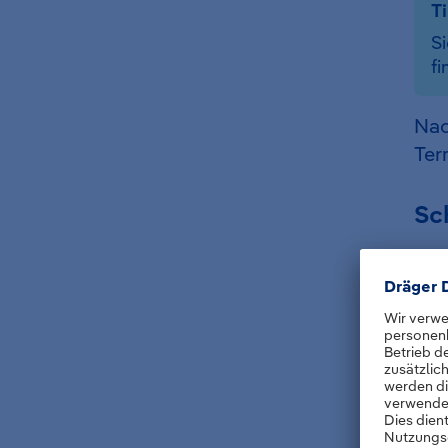
T
Si
fi
Nac
Ter
Sch