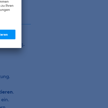
 einem iCal-
tung.
tieren
.
 ein.
ern.