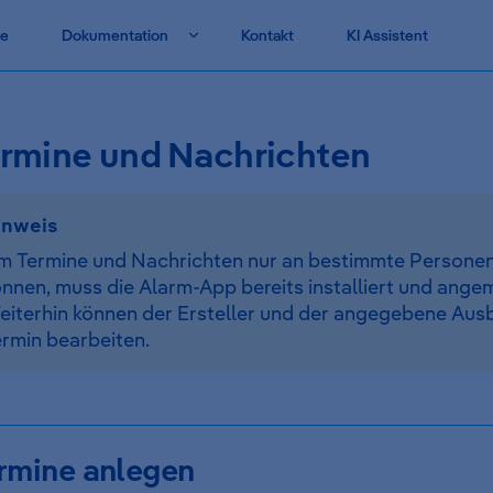
vigation
te
Dokumentation
Kontakt
KI Assistent
rmine und Nachrichten
inweis
m Termine und Nachrichten nur an bestimmte Persone
nnen, muss die Alarm-App bereits installiert und angem
eiterhin können der Ersteller und der angegebene Ausb
rmin bearbeiten.
rmine anlegen