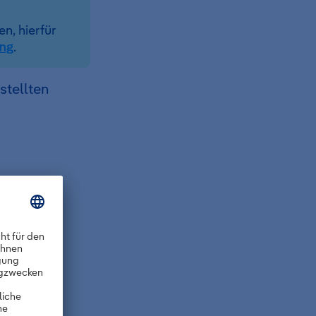
n, hierfür
ung
.
stellten
ag.
.