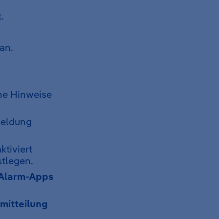
.
 an.
che Hinweise
meldung
ktiviert
stlegen.
 Alarm-Apps
mitteilung