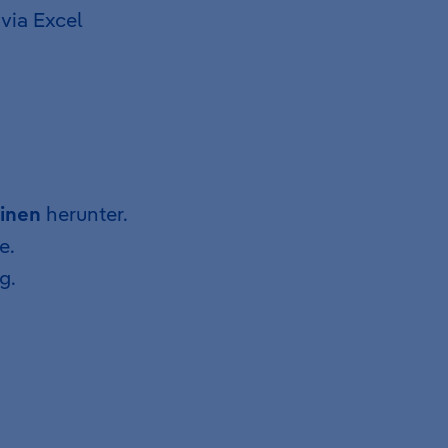
 via Excel
inen
herunter.
e.
g.