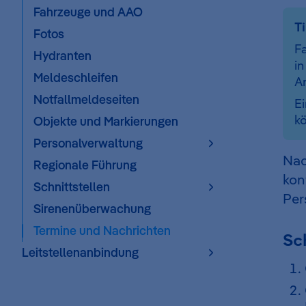
Fahrzeuge und AAO
T
Fotos
F
Hydranten
in
Meldeschleifen
An
Notfallmeldeseiten
Ei
kö
Objekte und Markierungen
Personalverwaltung
Nac
Regionale Führung
kon
Schnittstellen
Per
Sirenenüberwachung
Termine und Nachrichten
Sch
Leitstellenanbindung