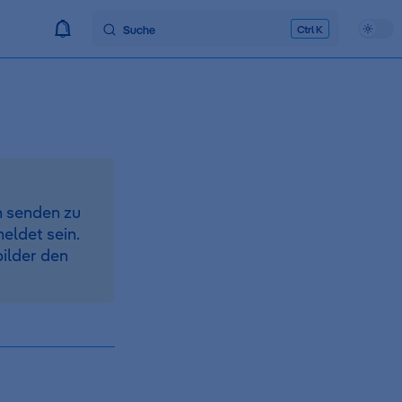
Suche
K
n senden zu
eldet sein.
ilder den