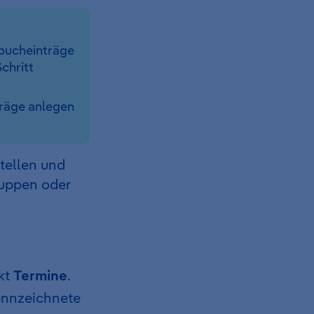
tbucheinträge
chritt
träge anlegen
stellen und
ruppen oder
kt
Termine
.
kennzeichnete