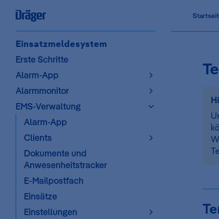
Main Na
Startsei
Skip to content
Sidebar Navigation
Einsatzmeldesystem
Erste Schritte
Te
Alarm-App
Alarmmonitor
H
EMS-Verwaltung
U
Alarm-App
kö
Clients
W
Te
Dokumente und
Anwesenheitstracker
E-Mailpostfach
Einsätze
Te
Einstellungen