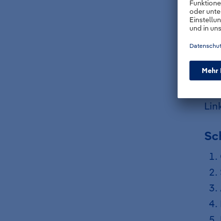
Te
Nac
Lin
Sch