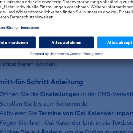
rmine via iCal-Link importieren
hfolgend wird Ihnen erklärt, wie Sie Termine aus
k importieren können.
ritt-für-Schritt Anleitung
Öffnen Sie die
Einstellungen
in der EMS-Verwal
Scrollen Sie bis zum Seitenende.
Aktivieren Sie
Termine von iCal Kalender impor
Fügen Sie Ihren iCal-Kalender-Link in die Textbox
Klicken Sie auf
Ändern
, um die Option zu speich