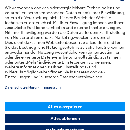
Gehen Sie in der EMS-Verwaltung zum
Menüpunkt
Einstellungen
.
Scrollen Sie bis zum Punkt
Fireboard
Alarmdatenübernahme Schnittstelle
.
Aktivieren Sie die Schnittstelle.
Fügen Sie Ihren persönlichen AuthKey
ein. Diesen erhalten Sie von Fireboard.
Vorherige Seite
Nächste Seite
Pager
Drägerware.ZMS
Fox112