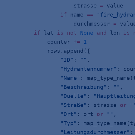
                    strasse 
=
 value
                if
 name 
==
 "fire_hydra
                    durchmesser 
=
 valu
        if
 lat 
is
 not
 None
 and
 lon 
is
 
            counter 
+=
 1
            rows.append({
                "ID"
: 
""
,
                "Hydrantennummer"
: cou
                "Name"
: map_type_name(
                "Beschreibung"
: 
""
,
                "Quelle"
: 
"Hauptleitun
                "Straße"
: strasse 
or
 "
                "Ort"
: ort 
or
 ""
,
                "Typ"
: map_type_name(t
                "Leitungsdurchmesser"
: