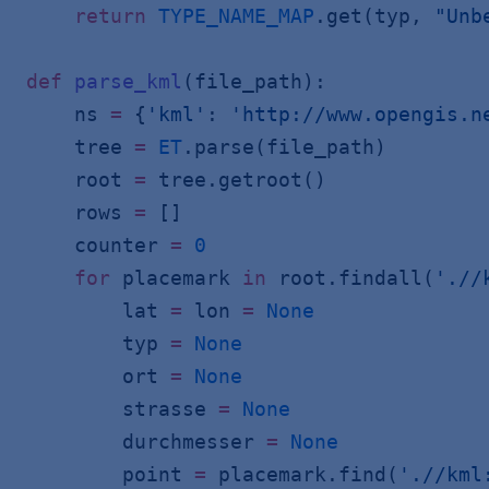
    return
 TYPE_NAME_MAP
.get(typ, 
"Unb
def
 parse_kml
(file_path):
    ns 
=
 {
'kml'
: 
'http://www.opengis.n
    tree 
=
 ET
.parse(file_path)
    root 
=
 tree.getroot()
    rows 
=
 []
    counter 
=
 0
    for
 placemark 
in
 root.findall(
'.//
        lat 
=
 lon 
=
 None
        typ 
=
 None
        ort 
=
 None
        strasse 
=
 None
        durchmesser 
=
 None
        point 
=
 placemark.find(
'.//kml