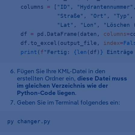
    columns 
=
 [
"ID"
, 
"Hydrantennummer"
               "Straße"
, 
"Ort"
, 
"Typ"
,
               "Lat"
, 
"Lon"
, 
"Löschen 
    df 
=
 pd.DataFrame(daten, 
columns
=
c
    df.to_excel(output_file, 
index
=
Fal
    print
(
f
"Fertig: 
{len
(df)
}
 Einträge
Fügen Sie Ihre KML-Datei in den
erstellten Ordner ein,
diese Datei muss
im gleichen Verzeichnis wie der
Python-Code liegen
.
Geben Sie im Terminal folgendes ein:
py changer.py