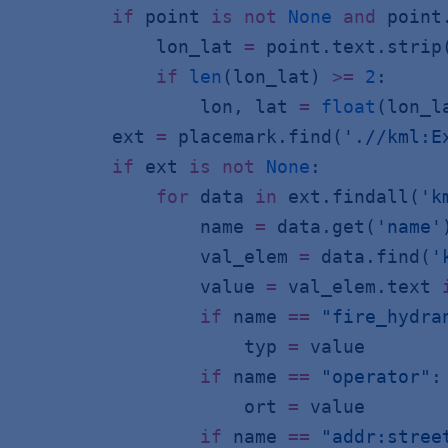
        if
 point 
is
 not
 None
 and
 point
            lon_lat 
=
 point.text.strip
            if
 len
(lon_lat) 
>=
 2
:
                lon, lat 
=
 float
(lon_l
        ext 
=
 placemark.find(
'.//kml:E
        if
 ext 
is
 not
 None
:
            for
 data 
in
 ext.findall(
'k
                name 
=
 data.get(
'name'
                val_elem 
=
 data.find(
'
                value 
=
 val_elem.text 
                if
 name 
==
 "fire_hydra
                    typ 
=
 value
                if
 name 
==
 "operator"
:
                    ort 
=
 value
                if
 name 
==
 "addr:stree