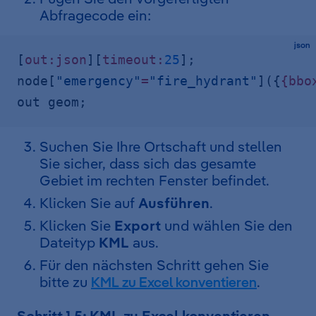
Abfragecode ein:
json
[
out:json
][
timeout:
25
];
node[
"emergency"
=
"fire_hydrant"
]({
{bbo
out geom;
Suchen Sie Ihre Ortschaft und stellen
Sie sicher, dass sich das gesamte
Gebiet im rechten Fenster befindet.
Klicken Sie auf
Ausführen
.
Klicken Sie
Export
und wählen Sie den
Dateityp
KML
aus.
Für den nächsten Schritt gehen Sie
bitte zu
KML zu Excel konventieren
.
Schritt 1.5: KML zu Excel konventieren