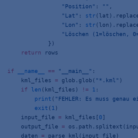
                "Position"
: 
""
,
                "Lat"
: 
str
(lat).replac
                "Lon"
: 
str
(lon).replac
                "Löschen (1=löschen, 0
            })
    return
 rows
if
 __name__
 ==
 "__main__"
:
    kml_files 
=
 glob.glob(
"*.kml"
)
    if
 len
(kml_files) 
!=
 1
:
        print
(
"FEHLER: Es muss genau e
        exit
(
1
)
    input_file 
=
 kml_files[
0
]
    output_file 
=
 os.path.splitext(inp
    daten 
=
 parse_kml(input_file)