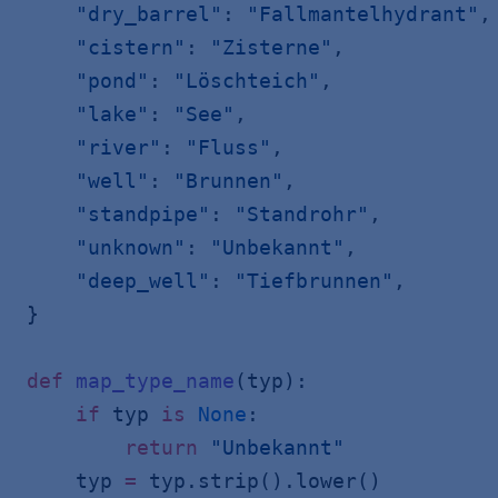
    "dry_barrel"
: 
"Fallmantelhydrant"
,
    "cistern"
: 
"Zisterne"
,
    "pond"
: 
"Löschteich"
,
    "lake"
: 
"See"
,
    "river"
: 
"Fluss"
,
    "well"
: 
"Brunnen"
,
    "standpipe"
: 
"Standrohr"
,
    "unknown"
: 
"Unbekannt"
,
    "deep_well"
: 
"Tiefbrunnen"
,
}
def
 map_type_name
(typ):
    if
 typ 
is
 None
:
        return
 "Unbekannt"
    typ 
=
 typ.strip().lower()