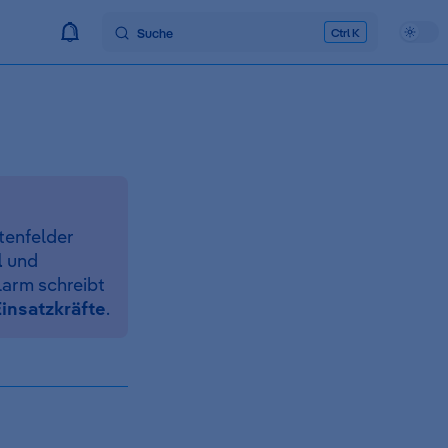
Suche
K
tenfelder
l
und
larm schreibt
insatzkräfte
.