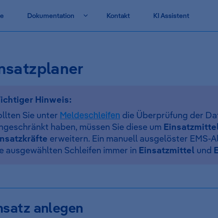
vigation
te
Dokumentation
Kontakt
KI Assistent
nsatzplaner
ichtiger Hinweis:
llten Sie unter
Meldeschleifen
die Überprüfung der Da
ingeschränkt haben, müssen Sie diese um
Einsatzmitte
insatzkräfte
erweitern. Ein manuell ausgelöster EMS-A
ie ausgewählten Schleifen immer in
Einsatzmittel
und
E
nsatz anlegen