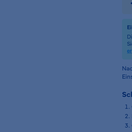
E
Di
Si
er
Nac
Ein
Sch