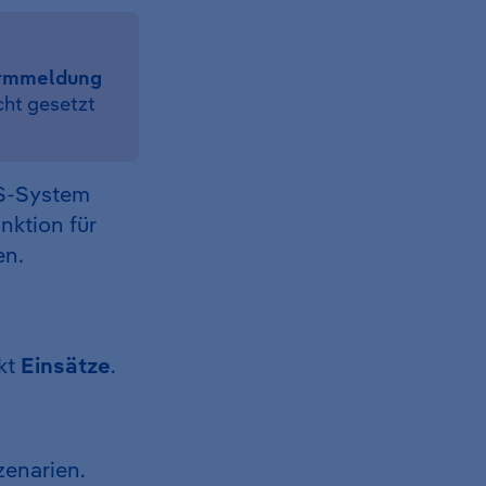
rmmeldung
cht gesetzt
MS-System
nktion für
en.
kt
Einsätze
.
zenarien.