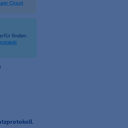
ger Cloud
erfür finden
otokoll
s
atzprotokoll
.