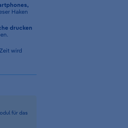
artphones,
ieser Haken
he drucken
en.
Zeit wird
odul für das