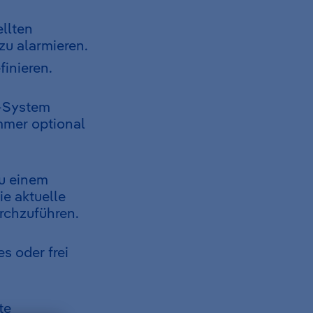
ellten
zu alarmieren.
finieren.
-System
mmer optional
zu einem
e aktuelle
rchzuführen.
es oder frei
te