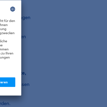
.
te Ergänzungen
nformationen
App
Herr
nsatzort
Koordinate,
h gesetzt
geben, müssen
rden.