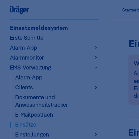
Main Na
Startsei
Skip to content
Sidebar Navigation
Einsatzmeldesystem
Erste Schritte
Ei
Alarm-App
Alarmmonitor
W
EMS-Verwaltung
So
Alarm-App
e
Clients
E
d
Dokumente und
Anwesenheitstracker
E-Mailpostfach
Einsätze
Ei
Einstellungen