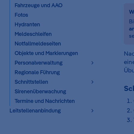
Fahrzeuge und AAO
W
Fotos
Bi
Hydranten
a
Meldeschleifen
se
Notfallmeldeseiten
Objekte und Markierungen
Nac
ein
Personalverwaltung
Übu
Regionale Führung
Schnittstellen
Sch
Sirenenüberwachung
Termine und Nachrichten
Leitstellenanbindung