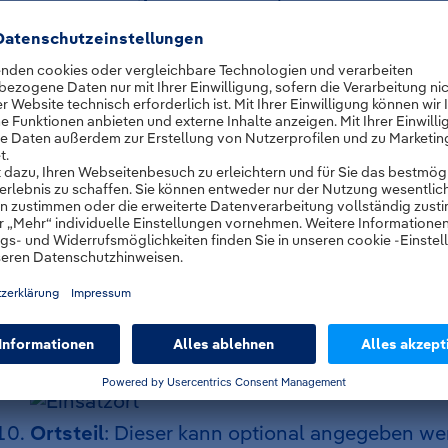
Erweiterungen zum Einsatzstichwort angeben
Ergänzung
: Sie können optional vordefinier
zum Einsatzstichwort angeben.
Einsatzinformationen
: Sie können weitere I
zum Sachverhalt angeben, um in der Alarm-
zusätzliche Hinweise zu liefern (z. B. Anrufer 
Mustermann).
Einsatzort
: Sie können über die Karte den Ei
markieren, sodass die Felder
Nord- und Ost-
Straße, Hausnummer, Einsatzort
automatisc
werden. Sollten Sie die Adresse manuell ein
Sie auch die Koordinaten manuell setzen.
Ortsteil
: Dieser kann optional angegeben we